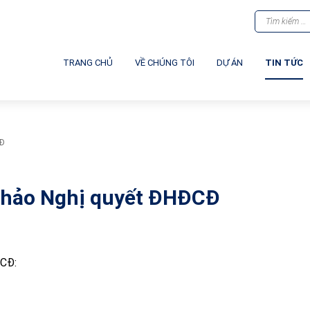
TRANG CHỦ
VỀ CHÚNG TÔI
DỰ ÁN
TIN TỨC
CĐ
ự thảo Nghị quyết ĐHĐCĐ
ĐCĐ: