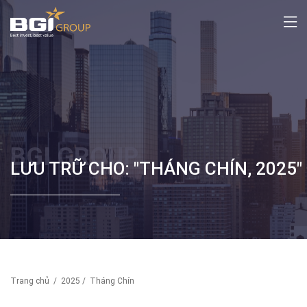
BGI GROUP
LƯU TRỮ CHO: "THÁNG CHÍN, 2025"
Trang chủ
/
2025
/
Tháng Chín