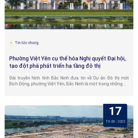
Tin tức chung
Phường Việt Yên cụ thể hóa Nghị quyết Đại hội,
tạo đột phá phát triển hạ tầng đô thị
Đài truyền hình tỉnh Bắc Ninh đưa tin về Dự án Đô thị mới
Bích Động, phường Việt Yên, Bắc Ninh là một trong những dự
án điển hình, tạo đột phá phát triển hạ tầng đô thị.[video
width="1280" height="720" mp4="https://bgi.vn/wp-
content/uploads/2025/09/7062189521670.mp4"][/video]
17
TH.09 - 2025