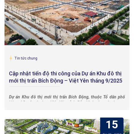
Tin tức chung
Cập nhật tiến độ thi công của Dự án Khu đô thị
mới thị trấn Bích Động – Việt Yên tháng 9/2025
Dự án Khu đô thị mới thị trấn Bích Động, thuộc Tổ dân phố
Hùng Lãm 3, phường Việt Yên, tỉnh Bắc Ninh, đang bước vào
giai đoạn thi công với nhiều hoạt động thiết thực nhằm nâng
cao chất lượng hạ tầng.
Tiến độ thi công của Dự án đang diễn ra đúng kế hoạch, với
15
nhiều hạng mục đã hoàn thiện và một số hạng mục khác
đang được triển khai tích cực.