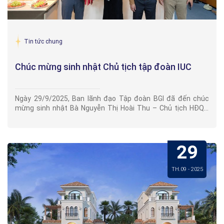
Tin tức chung
Chúc mừng sinh nhật Chủ tịch tập đoàn IUC
Ngày 29/9/2025, Ban lãnh đạo Tập đoàn BGI đã đến chúc
mừng sinh nhật Bà Nguyễn Thị Hoài Thu – Chủ tịch HĐQT
Tập đoàn IUC. Tập đoàn IUC vừa là đối tác chiến lược vừa là
đơn vị liên kết của Tập đoàn BGI.Với sự lãnh đạo tận tâm,
tầm nhìn chiến lược và tinh thần truyền cảm hứng, Chủ tịch
29
Nguyễn Thị Hoài Thu đã và đang dẫn dắt IUC Group không
ngừng phát triển và vươn xa.Nhân dịp này, Ban Lãnh đạo BGI
Group gửi lời chúc Chủ tịch Nguyễn Thị Hoài Thu: luôn mạnh
TH.09 - 2025
khỏe, hạnh phúc và tràn đầy năng lượng để tiếp tục đồng
hành hợp tác cùng BGI Group trên hành trình chinh phục
những mục tiêu mới.Trước tình cảm ấm áp, thân tình, Chủ
tịch Nguyễn Thị Hoài Thu cũng gửi lời cảm ơn chân thành
đến toàn thể Ban Lãnh đạo, CBNV Tập đoàn BGI, các đối tác
và bạn bè thân thiết.