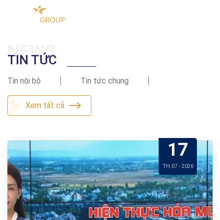
NEWS
TIN TỨC
Tin nội bộ
Tin tức chung
Xem tất cả
17
TH.07 - 2026