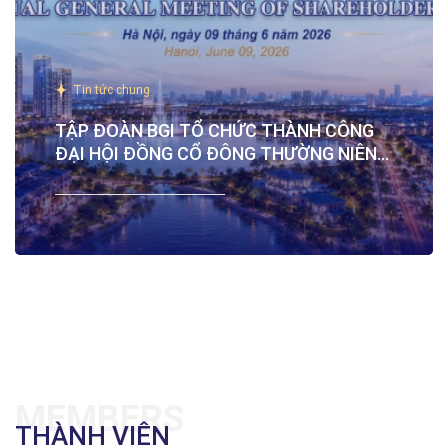
Tin tức chung
TẬP ĐOÀN BGI TỔ CHỨC THÀNH CÔNG
ĐẠI HỘI ĐỒNG CỔ ĐÔNG THƯỜNG NIÊN
NĂM 2026
MEMBERS
THÀNH VIÊN