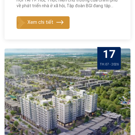
HỘI TẠI TP. HUẾ Thực hiện chủ trương của Chính phủ
về phát triển nhà ở xã hội, Tập đoàn BGI đang tập
trung nguồn lực đẩy nhanh tiến độ thi công Dự án
Nhà ở xã hội thuộc Khu đô thị mới An Vân Dương, TP.
Xem chi tiết
Huế, góp phần bổ sung quỹ nhà ở chất lượng, đáp
ứng nhu cầu an cư của người dân có thu nhập thấp
và công nhân lao động trên địa bàn. Theo ghi nhận
tại công trường, dự án đang được triển...
17
TH.07 - 2026