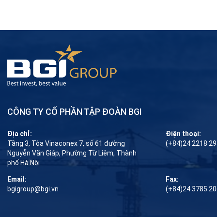
CÔNG TY CỔ PHẦN TẬP ĐOÀN BGI
Địa chỉ:
Điện thoại:
Tầng 3, Tòa Vinaconex 7, số 61 đường
(+84)24 2218 2
Nguyễn Văn Giáp, Phường Từ Liêm, Thành
phố Hà Nội
Email:
Fax:
bgigroup@bgi.vn
(+84)24 3785 2