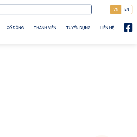
VN
EN
CỔ ĐÔNG
THÀNH VIÊN
TUYỂN DỤNG
LIÊN HỆ