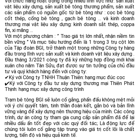
Với chức năng hoạt động trong nhiều lĩnh vực như: sản xuất
vật liệu xây dựng, sản xuất bê tông thương phẩm, sản xuất
các sản phẩm có nguồn gốc từ bê tông như : cọc bê tông
cốt thép, cống bê tông , gạch bê tông … và kinh doanh
thương mại vật liệu xây dựng: kinh doanh sắt thép, coppa
fin, xi măng …
Với một phương châm : ” Trao giá trị lớn nhất, nhận niềm tin
bền vững ” Và mục tiêu hướng đến là 1 trong 3 trụ cột lớn
của Tập đoàn BGI, trở thành một trong những Công ty hàng
đầu trong lĩnh vực sản xuất và kinh doanh vật liệu xây dựng .
Đầu tháng 3/2021 công ty đã ký những hợp đồng mới khai
xuân cho năm Tân Sửu, đạt được sự tin tưởng của chủ đầu
tư và quý khách hàng đến với công ty:
✔Ký với Công ty TNHH Thuận Thiên: hạng mục đúc cọc
✔️Ký với Công ty đầu tư xây dựng thương mại Thiên Phát
Thịnh: hạng mục xây dựng công trình
Trạm bê tông BGI sẽ luôn cố gắng, phấn đấu không mệt mỏi
với ý chí quyết tâm, tinh thần đoàn kết, gắn bó và bản lĩnh
vững vàng để xây dựng nên thương hiệu của mình. Các công
trình, dự án công ty tham gia cung cấp sản phẩm đã để lại
nhiều dấu ấn tốt đẹp với các quý đối tác; Là động lực để
chúng tôi luôn cố gắng tập trung vào giá trị cốt lõi là chất
lượng, tiến độ và hiệu quả kinh tế.