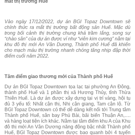
mắt thị trường Huế
Vào n
gày 17/12/2022, dự án BGI Topaz Downtown
sẽ
chính thức ra mắt thị trường
bất động sản
Huế. Mặc dù
trong bối cảnh thị trường chung khá trầm lắng, song sự
“chào sân” của dự án được ví như “viên kim cương” nằm tại
khu đô thị mới An Vân Dương, Thành phố Huế đã khiến
cho mạch máu thị trường nhanh chóng tăng nhịp đập
thời
điểm cuối năm 2022
.
Tâm điểm giao thương mới của Thành phố Huế
Dự án BGI Topaz Downtown tọa lạc tại phường An Đông,
thành phố Huế và 1 phần thị xã Hương Thủy, tỉnh Thừa
Thiên Huế. Là dự án được xây dựng tại vị trí vàng, hội tụ
đủ 3 yếu tố: Nhất cận thị, Nhị cận giang, Tam cận lộ. Từ
BGI Topaz Downtown có thể dễ dàng kết nối tới Trung tâm
Thành phố Huế, sân bay Phú Bài, bãi biển Thuận An,….
và hàng loạt tiện ích khác. Nằm tại tâm điểm khu A của Khu
đô thị mới An Vân Dương năng động bậc nhất Thành phố
Huế, BGI Topaz Downtown được bao quanh bởi 4 tuyến