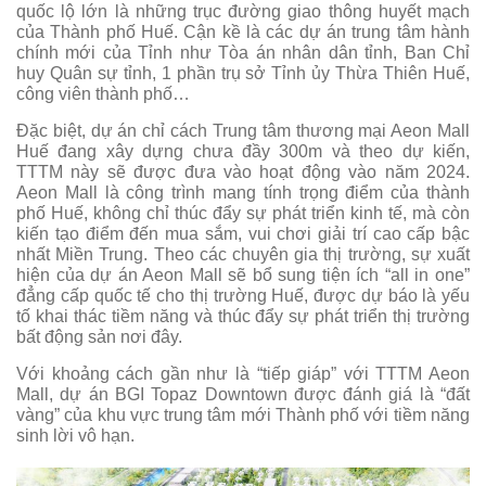
quốc lộ lớn là những trục đường giao thông huyết mạch
của Thành phố Huế. Cận kề là các dự án trung tâm hành
chính mới của Tỉnh như Tòa án nhân dân tỉnh, Ban Chỉ
huy Quân sự tỉnh, 1 phần trụ sở Tỉnh ủy Thừa Thiên Huế,
công viên thành phố…
Đặc biệt, dự án chỉ cách Trung tâm thương mại Aeon Mall
Huế đang xây dựng chưa đầy 300m và theo dự kiến,
TTTM này sẽ được đưa vào hoạt động vào năm 2024.
Aeon Mall là công trình mang tính trọng điểm của thành
phố Huế, không chỉ thúc đẩy sự phát triển kinh tế, mà còn
kiến tạo điểm đến mua sắm, vui chơi giải trí cao cấp bậc
nhất Miền Trung. Theo các chuyên gia thị trường, sự xuất
hiện của dự án Aeon Mall sẽ bổ sung tiện ích “all in one”
đẳng cấp quốc tế cho thị trường Huế, được dự báo là yếu
tố khai thác tiềm năng và thúc đẩy sự phát triển thị trường
bất động sản nơi đây.
Với khoảng cách gần như là “tiếp giáp” với TTTM Aeon
Mall, dự án BGI Topaz Downtown được đánh giá là “đất
vàng” của khu vực trung tâm mới Thành phố với tiềm năng
sinh lời vô hạn.