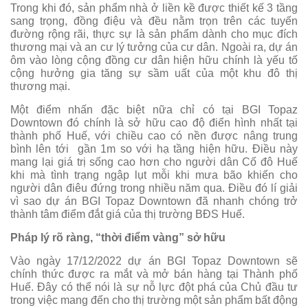
Trong khi đó, sản phẩm nhà ở liền kề được thiết kế 3 tầng
sang trọng, đồng điệu và đều nằm trọn trên các tuyến
đường rộng rãi, thực sự là sản phẩm dành cho mục đích
thương mại và an cư lý tưởng của cư dân. Ngoài ra, dự án
ôm vào lòng cộng đồng cư dân hiện hữu chính là yếu tố
cộng hưởng gia tăng sự sầm uất của một khu đô thị
thương mại.
Một điểm nhấn đặc biệt nữa chỉ có tại BGI Topaz
Downtown đó chính là sở hữu cao độ điển hình nhất tại
thành phố Huế, với chiều cao có nền được nâng trung
bình lên tới gần 1m so với hạ tầng hiện hữu. Điều này
mang lại giá trị sống cao hơn cho người dân Cố đô Huế
khi mà tình trạng ngập lụt mỗi khi mưa bão khiến cho
người dân điêu đứng trong nhiều năm qua. Điều đó lí giải
vì sao dự án BGI Topaz Downtown đã nhanh chóng trở
thành tâm điểm đắt giá của thị trường BĐS Huế.
Pháp lý rõ ràng, “thời điểm vàng” sở hữu
Vào ngày 17/12/2022 dự án BGI Topaz Downtown sẽ
chính thức được ra mắt và mở bán hàng tại Thành phố
Huế. Đây có thể nói là sự nỗ lực đột phá của Chủ đầu tư
trong việc mang đến cho thị trường một sản phẩm bất động