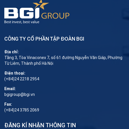
CÔNG TY CỔ PHẦN TẬP ĐOÀN BGI
Địa chỉ:
Tầng 3, Tòa Vinaconex 7, số 61 đường Nguyễn Văn Giáp, Phường
Từ Liêm, Thành phố Hà Nội
Điện thoại:
(+84)24 2218 2954
Email:
bgigroup@bgi.vn
Fax:
(+84)24 3785 2069
ĐĂNG KÍ NHẬN THÔNG TIN