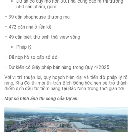
Dự án có quy mô hơn 30,1 ha, cung cấp ra thị trường
560 sản phẩm, gồm:
– 39 căn shophouse thương mại
– 472 căn nhà ở liền kề
– 49 căn biệt thự sinh thái view sông
Pháp lý:
– Đã nộp hồ sơ cấp sổ đỏ
– Dự kiến có Giấy phép bán hàng trong Quý 4/2025.
Với vị trí thuận lợi, quy hoạch hiện đại và tiến độ pháp lý rõ
ràng, Khu đô thị mới thị trấn Bích Động hứa hẹn sẽ trở thành
điểm đến đầu tư tiềm năng tại Bắc Ninh trong thời gian tới.
Một số hình ảnh thi công của Dự án.