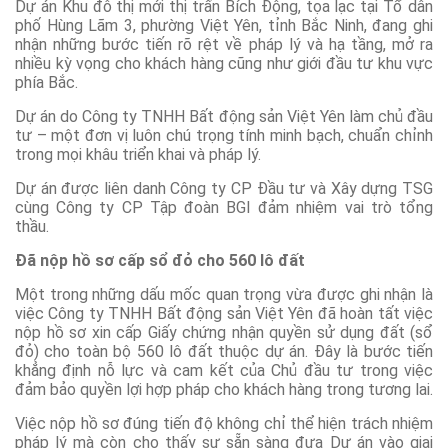
Dự án Khu đô thị mới thị trấn Bích Động, tọa lạc tại Tổ dân
phố Hùng Lãm 3, phường Việt Yên, tỉnh Bắc Ninh, đang ghi
nhận những bước tiến rõ rệt về pháp lý và hạ tầng, mở ra
nhiều kỳ vọng cho khách hàng cũng như giới đầu tư khu vực
phía Bắc.
Dự án do Công ty TNHH Bất động sản Việt Yên làm chủ đầu
tư – một đơn vị luôn chú trọng tính minh bạch, chuẩn chỉnh
trong mọi khâu triển khai và pháp lý.
Dự án được liên danh Công ty CP Đầu tư và Xây dựng TSG
cùng Công ty CP Tập đoàn BGI đảm nhiệm vai trò tổng
thầu.
Đã nộp hồ sơ cấp sổ đỏ cho 560 lô đất
Một trong những dấu mốc quan trọng vừa được ghi nhận là
việc Công ty TNHH Bất động sản Việt Yên đã hoàn tất việc
nộp hồ sơ xin cấp Giấy chứng nhận quyền sử dụng đất (sổ
đỏ) cho toàn bộ 560 lô đất thuộc dự án. Đây là bước tiến
khẳng định nỗ lực và cam kết của Chủ đầu tư trong việc
đảm bảo quyền lợi hợp pháp cho khách hàng trong tương lai.
Việc nộp hồ sơ đúng tiến độ không chỉ thể hiện trách nhiệm
pháp lý mà còn cho thấy sự sẵn sàng đưa Dự án vào giai