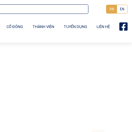
VN
EN
CỔ ĐÔNG
THÀNH VIÊN
TUYỂN DỤNG
LIÊN HỆ