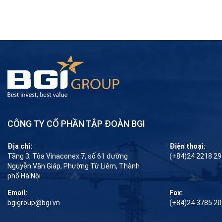
CÔNG TY CỔ PHẦN TẬP ĐOÀN BGI
Địa chỉ:
Điện thoại:
Tầng 3, Tòa Vinaconex 7, số 61 đường
(+84)24 2218 2
Nguyễn Văn Giáp, Phường Từ Liêm, Thành
phố Hà Nội
Email:
Fax:
bgigroup@bgi.vn
(+84)24 3785 2