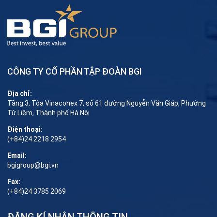
CÔNG TY CỔ PHẦN TẬP ĐOÀN BGI
Địa chỉ:
Tầng 3, Tòa Vinaconex 7, số 61 đường Nguyễn Văn Giáp, Phường
Từ Liêm, Thành phố Hà Nội
Điện thoại:
(+84)24 2218 2954
Email:
bgigroup@bgi.vn
Fax:
(+84)24 3785 2069
ĐĂNG KÍ NHẬN THÔNG TIN