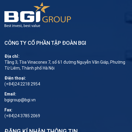
CÔNG TY CỔ PHẦN TẬP ĐOÀN BGI
Địa chỉ:
Tầng 3, Tòa Vinaconex 7, số 61 đường Nguyễn Văn Giáp, Phường
Từ Liêm, Thành phố Hà Nội
Điện thoại:
(+84)24 2218 2954
Email:
bgigroup@bgi.vn
Fax:
(+84)24 3785 2069
ĐĂNG KÍ NHẬN THÔNG TIN