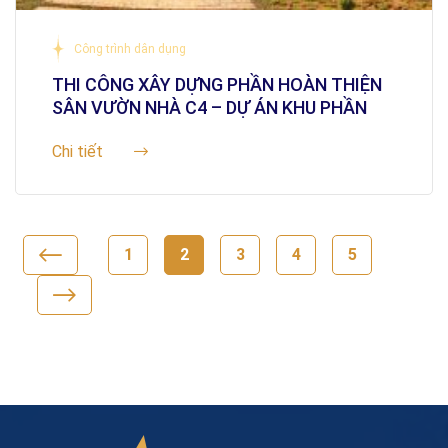
Công trình dân dụng
THI CÔNG XÂY DỰNG PHẦN HOÀN THIỆN
SÂN VƯỜN NHÀ C4 – DỰ ÁN KHU PHẦN
MỀM FPT
Chi tiết
1
2
3
4
5