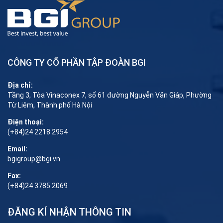
CÔNG TY CỔ PHẦN TẬP ĐOÀN BGI
Địa chỉ:
Tầng 3, Tòa Vinaconex 7, số 61 đường Nguyễn Văn Giáp, Phường
Từ Liêm, Thành phố Hà Nội
Điện thoại:
(+84)24 2218 2954
Email:
bgigroup@bgi.vn
Fax:
(+84)24 3785 2069
ĐĂNG KÍ NHẬN THÔNG TIN