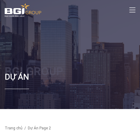
BGI GROUP
DỰ ÁN
Trang chủ
/
Dự Án
Page 2