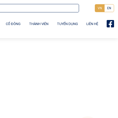
VN
EN
CỔ ĐÔNG
THÀNH VIÊN
TUYỂN DỤNG
LIÊN HỆ