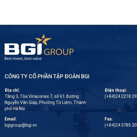
CÔNG TY CỔ PHẦN TẬP ĐOÀN BGI
Địa chỉ:
Điện thoại:
Tầng 3, Tòa Vinaconex 7, số 61 đường
(+84)24 2218 2
Nguyễn Văn Giáp, Phường Từ Liêm, Thành
phố Hà Nội
Email:
Fax:
bgigroup@bgi.vn
(+84)24 3785 2