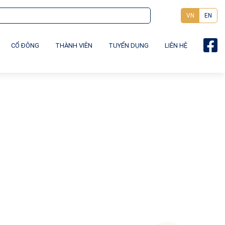
VN
EN
CỔ ĐÔNG
THÀNH VIÊN
TUYỂN DỤNG
LIÊN HỆ