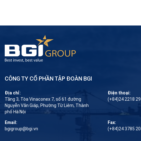
CÔNG TY CỔ PHẦN TẬP ĐOÀN BGI
Địa chỉ:
Điện thoại:
Tầng 3, Tòa Vinaconex 7, số 61 đường
(+84)24 2218 2
Nguyễn Văn Giáp, Phường Từ Liêm, Thành
phố Hà Nội
Email:
Fax:
bgigroup@bgi.vn
(+84)24 3785 2